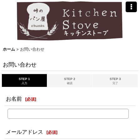
ホーム
>
お問い合わせ
お問い合わせ
STEP 1
STEP 2
STEP 3
入力
確認
完了
お名前
[
必須
]
メールアドレス
[
必須
]